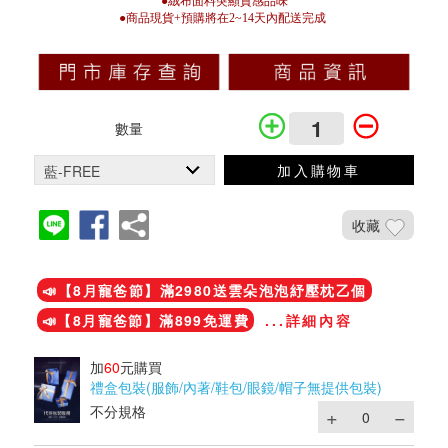
●絨布面料突顯質感品味
●商品現貨+預購將在2~14天內配送完成
數量
加入購物車
收藏
加入鐵粉社團
📣【8月寵爸節】滿2980送雲朵泡泡紓壓枕乙個
📣【8月寵爸節】滿899免運費
...詳細內容
加
60
元購買
禮盒包裝(服飾/內著/鞋包/眼鏡/帽子無提供包裝)
不分規格