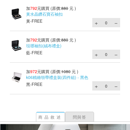
加
792
元購買
(原價:
880
元 )
黃水晶鑽石寶石袖扣
黃-FREE
加
792
元購買
(原價:
880
元 )
琺瑯袖扣(絨布禮盒)
藍-FREE
加
972
元購買
(原價:
1080
元 )
k06精緻領帶禮盒裝(四件組) - 黑色
黑-FREE
商品敘述
問與答