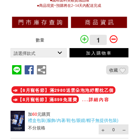
●絨布面料突顯質感品味
●商品現貨+預購將在2~14天內配送完成
數量
加入購物車
收藏
加入鐵粉社團
📣【8月寵爸節】滿2980送雲朵泡泡紓壓枕乙個
📣【8月寵爸節】滿899免運費
...詳細內容
加
60
元購買
禮盒包裝(服飾/內著/鞋包/眼鏡/帽子無提供包裝)
不分規格