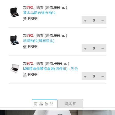
加
792
元購買
(原價:
880
元 )
黃水晶鑽石寶石袖扣
黃-FREE
加
792
元購買
(原價:
880
元 )
琺瑯袖扣(絨布禮盒)
藍-FREE
加
972
元購買
(原價:
1080
元 )
k06精緻領帶禮盒裝(四件組) - 黑色
黑-FREE
商品敘述
問與答