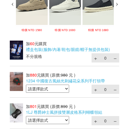
加
60
元購買
禮盒包裝(服飾/內著/鞋包/眼鏡/帽子無提供包裝)
不分規格
加
880
元購買
(原價:
980
元 )
1234 中國復古風絲光刺繡花朵系列手打領帶
加
801
元購買
(原價:
890
元 )
1LJ 尊爵紳士風拼接雙層皮格系列蝴蝶領結