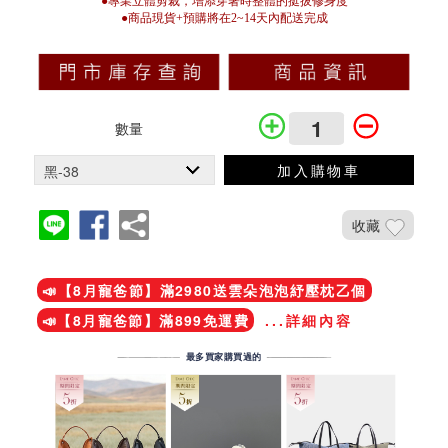
●專業立體剪裁，增添穿著時整體的挺拔修身度
●商品現貨+預購將在2~14天內配送完成
數量
加入購物車
收藏
加入鐵粉社團
📣【8月寵爸節】滿2980送雲朵泡泡紓壓枕乙個
📣【8月寵爸節】滿899免運費
...詳細內容