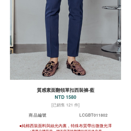
質感素面翻領單扣西裝褲-藍
NTD 1580
[已銷售 121 件]
商品編號
LCGBT011802
●純棉西裝面料與絲光內裏，特殊布質帶出微微光澤