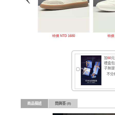
加
60
元
禮盒包
子無提
不分
商品描述
問與答
(0)