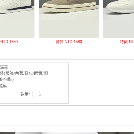
購買
裝(服飾/內著/鞋包/眼鏡/帽
供包裝)
規格
數量: