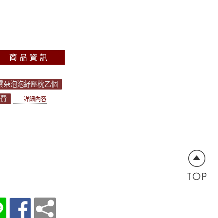
送雲朵泡泡紓壓枕乙個
運費
. . . 詳細內容