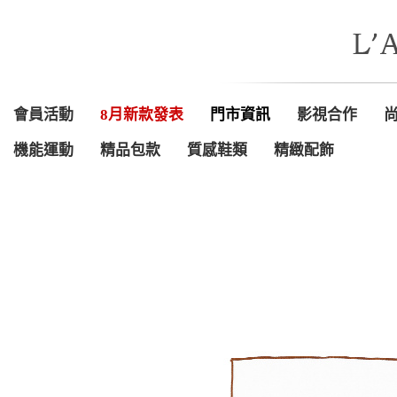
會員活動
8月新款發表
門市資訊
影視合作
機能運動
精品包款
質感鞋類
精緻配飾