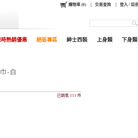
購物車
(
0
)
交易查詢
登入 / 註
限時熱銷優惠
絕版專區
紳士西裝
上身類
下身類
巾-白
已銷售 111 件
0