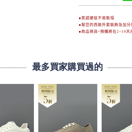
●質感硬挺不易軟塌
●幫您的西裝外套裝飾及加分
●商品現貨+預購將在2~14