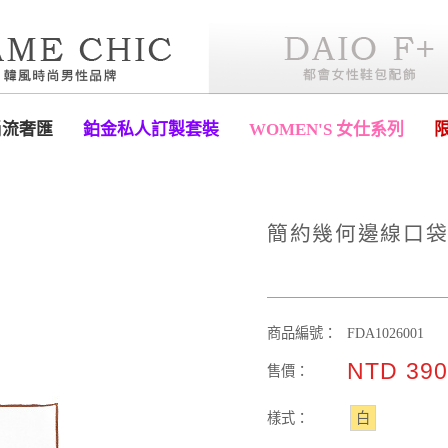
尚流奢匯
鉑金私人訂製套裝
WOMEN'S 女仕系列
簡約幾何邊線口袋
商品編號：
FDA1026001
NTD 39
售價：
樣式：
白