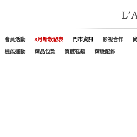
會員活動
8月新款發表
門市資訊
影視合作
機能運動
精品包款
質感鞋類
精緻配飾