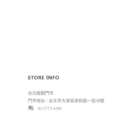
台北經銷門市
門市地址 / 台北市大安區安和路一段38號
02-2775-4290
台中精誠門市
門市地址 / 台中市西區精誠路85號