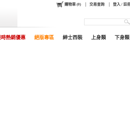
購物車
(
0
)
交易查詢
登入 / 註
限時熱銷優惠
絕版專區
紳士西裝
上身類
下身類