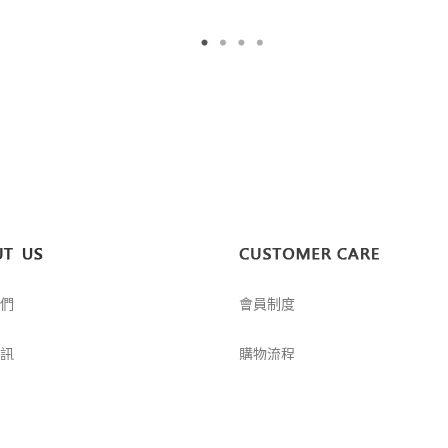
們
會員制度
訊
購物流程
請
尺寸丈量方式