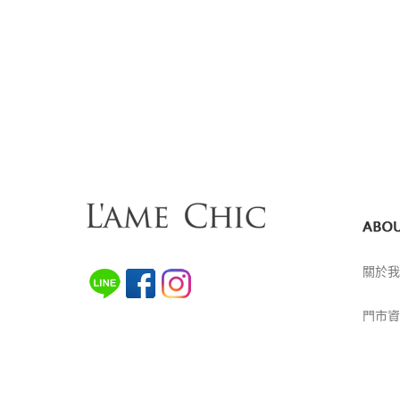
關於我
門市資
世裔貿易有限公司
統編:25163830
加盟申