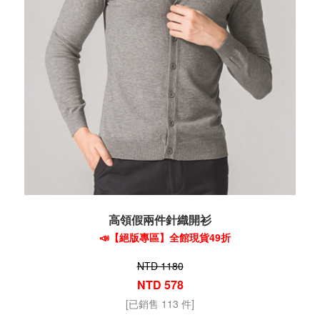
高領假兩件針織開衫
📣【絕版專區】全館現貨49折
NTD 1180
NTD 578
[已銷售 113 件]