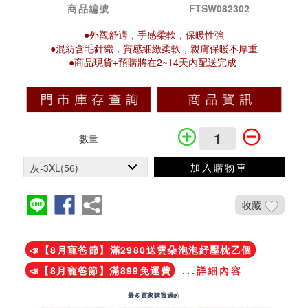
商品編號
FTSW082302
●外觀舒適，手感柔軟，保暖性強
●混紡含毛針織，質感細緻柔軟，親膚保暖不厚重
●商品現貨+預購將在2~14天內配送完成
數量
加入購物車
收藏
加入鐵粉社團
📣【8月寵爸節】滿2980送雲朵泡泡紓壓枕乙個
📣【8月寵爸節】滿899免運費
...詳細內容