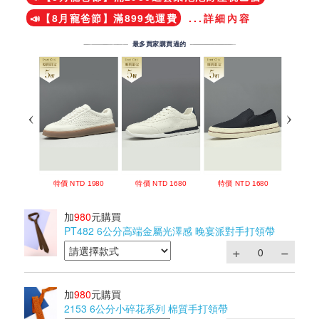
📣【8月寵爸節】滿899免運費
...詳細內容
加
980
元購買
PT482 6公分高端金屬光澤感 晚宴派對手打領帶
加
980
元購買
2153 6公分小碎花系列 棉質手打領帶