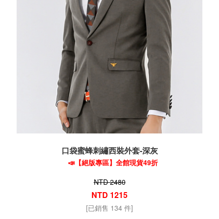
口袋蜜蜂刺繡西裝外套-深灰
📣【絕版專區】全館現貨49折
NTD 2480
NTD 1215
[已銷售 134 件]