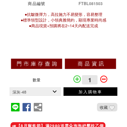
商品編號
FTBL081503
●抗皺微彈力，高拉施力不易變形，容易整理
●標準領型設計，小領典雅簡約，顯現專業時尚感
●商品現貨+預購將在2~14天內配送完成
數量
加入購物車
收藏
加入鐵粉社團
📣【8月寵爸節】滿2980送雲朵泡泡紓壓枕乙個