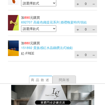
加
890
元購買
692707 高級色織提花系列 婚禮晚宴時尚領結
加
880
元購買
151892 貴族感紅水晶鑲鑽法式袖釦
紅-FREE
商品敘述
問與答