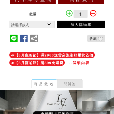
數量
加入購物車
收藏
加入鐵粉社團
📣【8月寵爸節】滿2980送雲朵泡泡紓壓枕乙個
📣【8月寵爸節】滿899免運費
...詳細內容
商品敘述
問與答