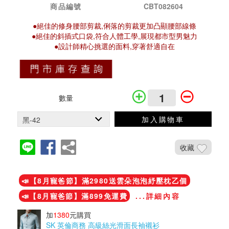
商品編號
CBT082604
●絕佳的修身腰部剪裁,俐落的剪裁更加凸顯腰部線條
●絕佳的斜插式口袋,符合人體工學,展現都市型男魅力
●設計師精心挑選的面料,穿著舒適自在
數量
加入購物車
收藏
加入鐵粉社團
📣【8月寵爸節】滿2980送雲朵泡泡紓壓枕乙個
📣【8月寵爸節】滿899免運費
...詳細內容
加
1380
元購買
SK 英倫商務 高級絲光滑面長袖襯衫