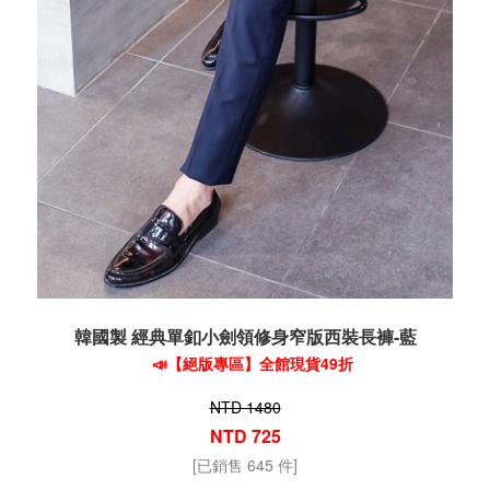
韓國製 經典單釦小劍領修身窄版西裝長褲-藍
📣【絕版專區】全館現貨49折
NTD 1480
NTD 725
[已銷售 645 件]