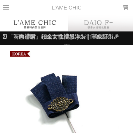
LOADING...
L'AME CHIC