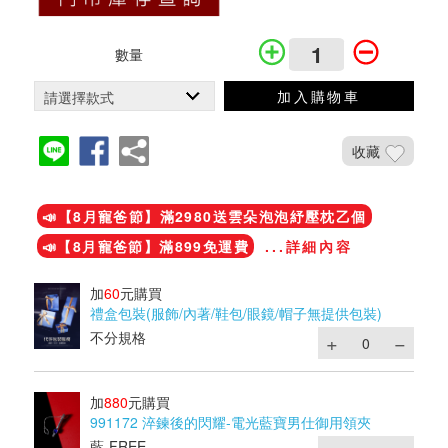
數量
加入購物車
收藏
加入鐵粉社團
📣【8月寵爸節】滿2980送雲朵泡泡紓壓枕乙個
📣【8月寵爸節】滿899免運費
...詳細內容
加
60
元購買
禮盒包裝(服飾/內著/鞋包/眼鏡/帽子無提供包裝)
不分規格
加
880
元購買
991172 淬鍊後的閃耀-電光藍寶男仕御用領夾
藍-FREE