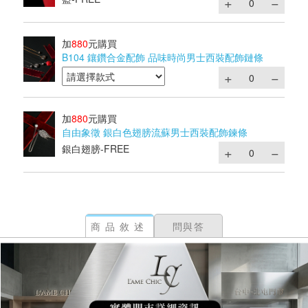
加
880
元購買
B104 鑲鑽合金配飾 品味時尚男士西裝配飾鏈條
加
880
元購買
自由象徵 銀白色翅膀流蘇男士西裝配飾鍊條
銀白翅膀-FREE
商品敘述
問與答