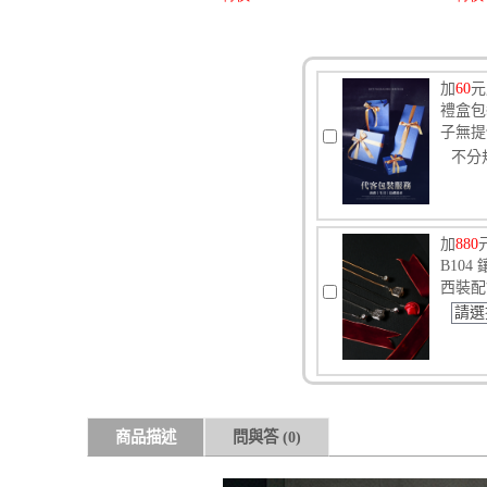
加
60
元
禮盒包
子無提
不分
加
880
B10
西裝配
請選
商品描述
問與答
(0)