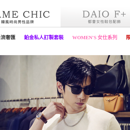
尚流奢匯
鉑金私人訂製套裝
WOMEN'S 女仕系列