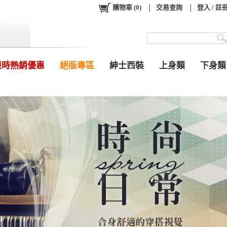
購物車
(
0
)
交易查詢
登入 / 註
限時熱銷優惠
絕版專區
紳士西裝
上身類
下身類